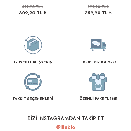
399,90 TL ₺
399,90 TL ₺
309,90 TL ₺
359,90 TL ₺
rnoz
üsü
y
GÜVENLİ ALIŞVERİŞ
ÜCRETSİZ KARGO
TAKSİT SEÇENEKLERİ
ÖZENLİ PAKETLEME
BİZİ INSTAGRAMDAN TAKİP ET
@lilabio