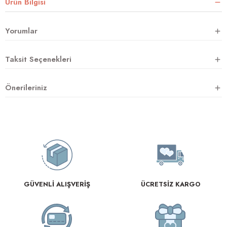
Ürün Bilgisi
Yorumlar
rnoz
Taksit Seçenekleri
üsü
y
Önerileriniz
GÜVENLİ ALIŞVERİŞ
ÜCRETSİZ KARGO