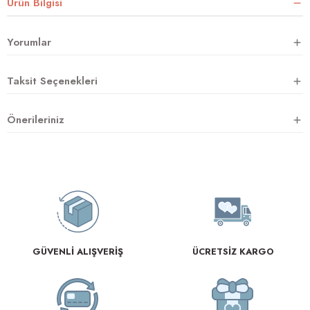
Ürün Bilgisi
Yorumlar
rnoz
Taksit Seçenekleri
üsü
y
Önerileriniz
GÜVENLİ ALIŞVERİŞ
ÜCRETSİZ KARGO