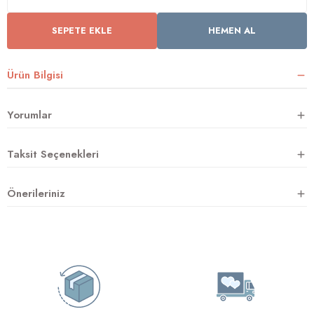
SEPETE EKLE
HEMEN AL
rnoz
Ürün Bilgisi
üsü
y
Yorumlar
Taksit Seçenekleri
Önerileriniz