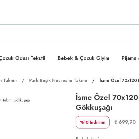
ücretsiz
ücretsiz
ocuk Odası Tekstil
Bebek & Çocuk Giyim
Pijama
m Takımı
Park Beşik Nevresim Takımı
İsme Özel 70x120 
İsme Özel 70x120
Gökkuşağı
₺ 699,90
%10
İndirimi