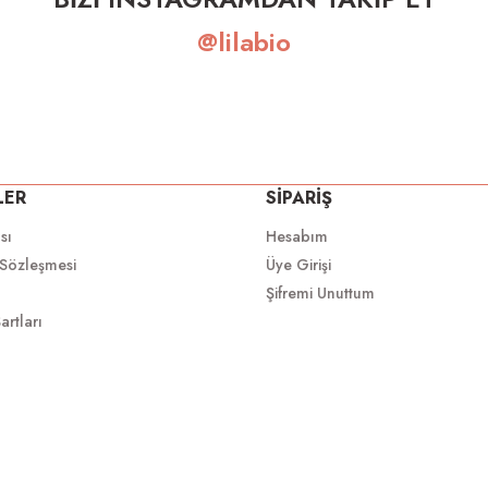
@lilabio
LER
SİPARİŞ
ası
Hesabım
 Sözleşmesi
Üye Girişi
Şifremi Unuttum
artları