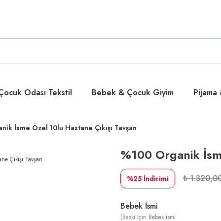
ücretsiz
ücretsiz
ocuk Odası Tekstil
Bebek & Çocuk Giyim
Pijama
nik İsme Özel 10lu Hastane Çıkışı Tavşan
%100 Organik İsme
₺ 1.320,0
%25
İndirimi
Bebek İsmi