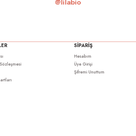
@lilabio
LER
SİPARİŞ
ası
Hesabım
 Sözleşmesi
Üye Girişi
Şifremi Unuttum
artları