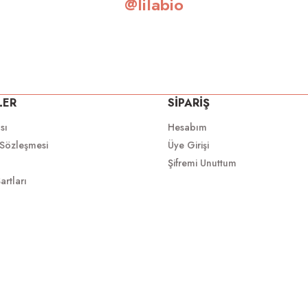
@lilabio
LER
SİPARİŞ
ası
Hesabım
 Sözleşmesi
Üye Girişi
Şifremi Unuttum
artları