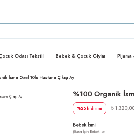
ücretsiz
ücretsiz
ocuk Odası Tekstil
Bebek & Çocuk Giyim
Pijama
ik İsme Özel 10lu Hastane Çıkışı Ay
%100 Organik İsme
₺ 1.320,0
%25
İndirimi
Bebek İsmi