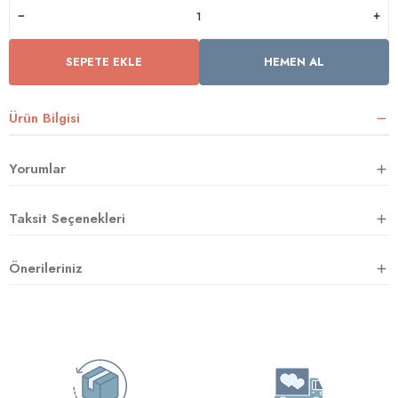
SEPETE EKLE
HEMEN AL
rnoz
üsü
y
Ürün Bilgisi
Yorumlar
Taksit Seçenekleri
Önerileriniz