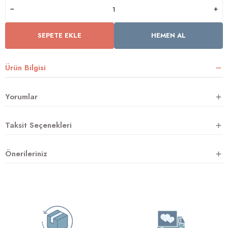
SEPETE EKLE
HEMEN AL
rnoz
üsü
y
Ürün Bilgisi
Yorumlar
Taksit Seçenekleri
Önerileriniz