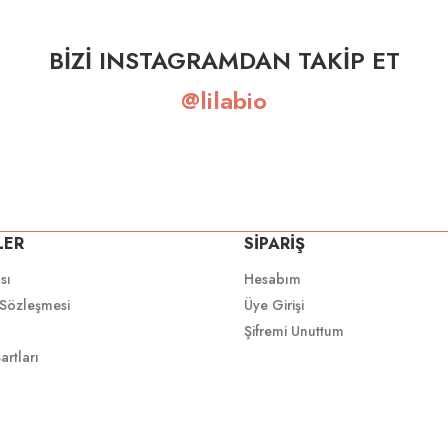
BİZİ INSTAGRAMDAN TAKİP ET
@lilabio
LER
SİPARİŞ
ası
Hesabım
 Sözleşmesi
Üye Girişi
Şifremi Unuttum
artları