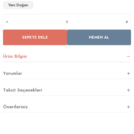
Yeni Doğan
rnoz
üsü
y
SEPETE EKLE
HEMEN AL
Ürün Bilgisi
Yorumlar
Taksit Seçenekleri
Önerileriniz