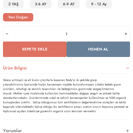
2 YAŞ
3-6 AY
6-9 AY
9 - 12 Ay
Yeni Doğan
rnoz
üsü
y
SEPETE EKLE
HEMEN AL
Ürün Bilgisi
Yakası yırtmaçlı ve alt kısmı çıtçıtlarla kapanan Body'yi iki şekilde giyip
çıkarabilirsiniz.İçerisinde hiçbir kanserojen madde bulundurmayan Lilabio bebek giyim
ürünleri, rahatlığı ve sevimli tasarımları ile bebeğinizin giyiminde vazgeçilmeziniz
olucak..Mother Love imalatında kullanılan hammaddeler, doğaya saygılı ve yüksek kalite
standartlarındadır. Ürünlerimizde nikel ve zehirli kanserojenler kullanılmaz ve %100 organik
kumaşlardan üretilir.. Sahip olduğumuz tüm sertifikaların değerlendirme süreçleri ve takibi
başarıyla izlenmektedir.Sahip olduğu bu sertifikanın amacı üretim zinciri boyunca çevresel ve
toplumsal açıdan tüketiciye güvenilir organik ürün teminatı vermektir.
Yorumlar