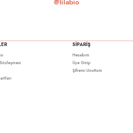
@lilabio
LER
SİPARİŞ
ası
Hesabım
 Sözleşmesi
Üye Girişi
Şifremi Unuttum
artları