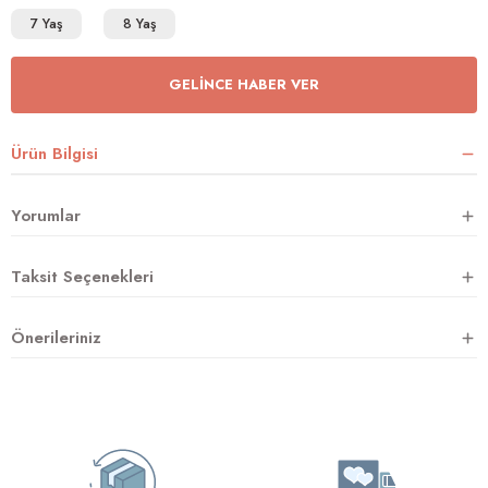
7 Yaş
8 Yaş
rnoz
GELINCE HABER VER
üsü
y
Ürün Bilgisi
Yorumlar
Taksit Seçenekleri
Önerileriniz