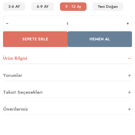
3-6 AY
6-9 AY
9 - 12 Ay
Yeni Doğan
rnoz
üsü
y
SEPETE EKLE
HEMEN AL
Ürün Bilgisi
Yorumlar
Taksit Seçenekleri
Önerileriniz