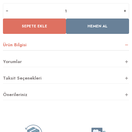
rnoz
SEPETE EKLE
HEMEN AL
üsü
y
Ürün Bilgisi
Yorumlar
Taksit Seçenekleri
Önerileriniz