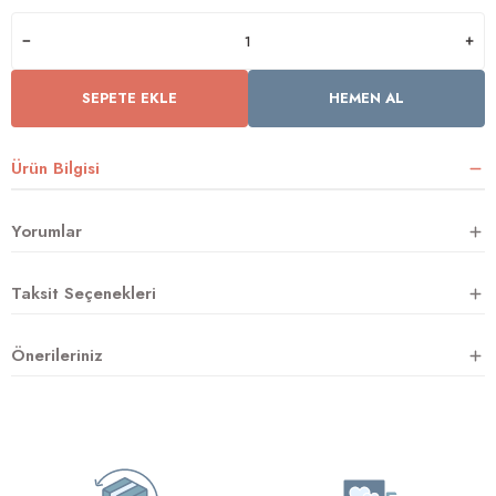
rnoz
SEPETE EKLE
HEMEN AL
üsü
y
Ürün Bilgisi
Yorumlar
Taksit Seçenekleri
Önerileriniz