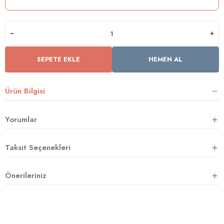
rnoz
SEPETE EKLE
HEMEN AL
üsü
y
Ürün Bilgisi
Yorumlar
Taksit Seçenekleri
Önerileriniz