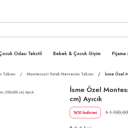
ücretsiz
ücretsiz
ocuk Odası Tekstil
Bebek & Çocuk Giyim
Pijama
m Takımı
Montessori Yatak Nevresim Takımı
İsme Özel M
İsme Özel Montes
cm) Ayıcık
₺ 1.100,00
%10
İndirimi