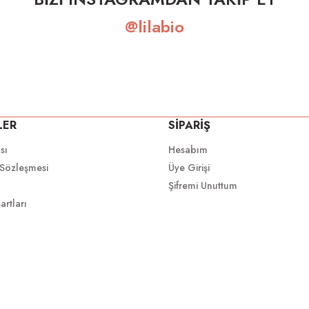
@lilabio
LER
SİPARİŞ
ası
Hesabım
 Sözleşmesi
Üye Girişi
Şifremi Unuttum
artları