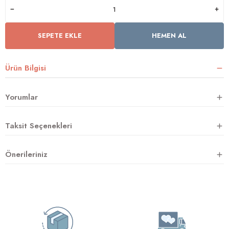
SEPETE EKLE
HEMEN AL
rnoz
üsü
y
Ürün Bilgisi
Yorumlar
Taksit Seçenekleri
Önerileriniz