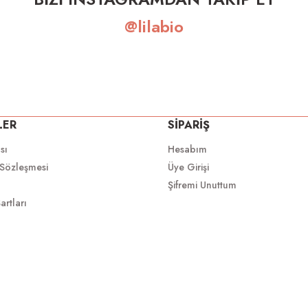
@lilabio
LER
SİPARİŞ
ası
Hesabım
 Sözleşmesi
Üye Girişi
Şifremi Unuttum
artları