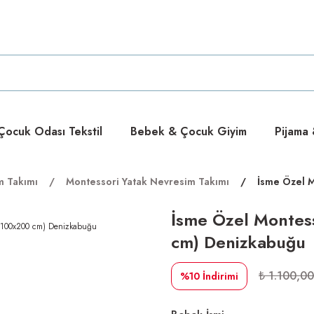
ücretsiz
ücretsiz
ocuk Odası Tekstil
Bebek & Çocuk Giyim
Pijama
m Takımı
Montessori Yatak Nevresim Takımı
İsme Özel M
İsme Özel Montes
cm) Denizkabuğu
₺ 1.100,00
%10
İndirimi