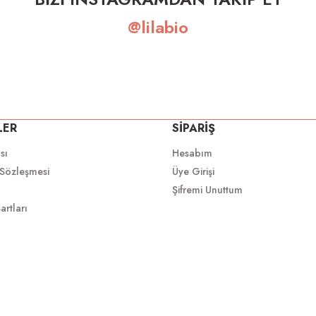
@lilabio
LER
SİPARİŞ
ası
Hesabım
 Sözleşmesi
Üye Girişi
Şifremi Unuttum
artları