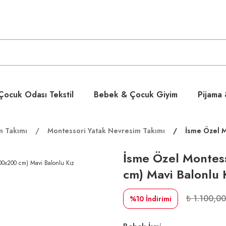
ücretsiz
ücretsiz
ocuk Odası Tekstil
Bebek & Çocuk Giyim
Pijama
m Takımı
Montessori Yatak Nevresim Takımı
İsme Özel M
İsme Özel Montes
cm) Mavi Balonlu 
₺ 1.100,00
%10
İndirimi