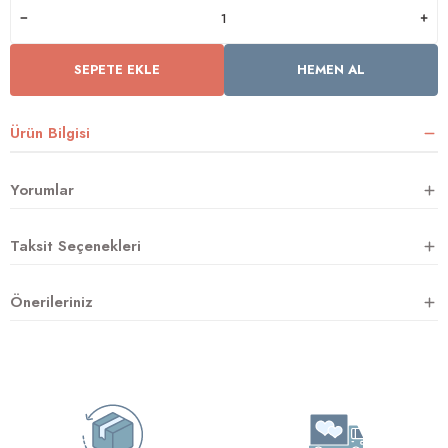
SEPETE EKLE
HEMEN AL
rnoz
üsü
y
Ürün Bilgisi
Yorumlar
Taksit Seçenekleri
Önerileriniz