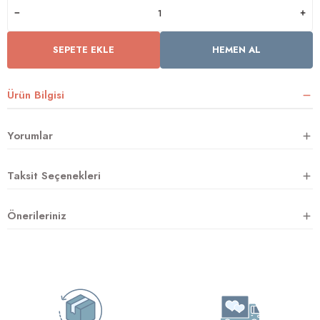
SEPETE EKLE
HEMEN AL
rnoz
üsü
y
Ürün Bilgisi
Yorumlar
Taksit Seçenekleri
Önerileriniz