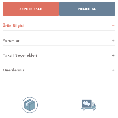
SEPETE EKLE
HEMEN AL
rnoz
Ürün Bilgisi
üsü
y
Yorumlar
Taksit Seçenekleri
Önerileriniz