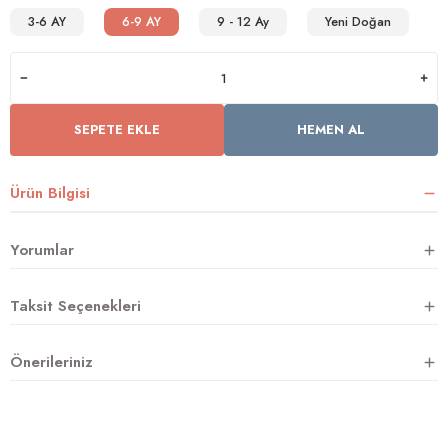
3-6 AY
6-9 AY
9 - 12 Ay
Yeni Doğan
rnoz
üsü
y
SEPETE EKLE
HEMEN AL
Ürün Bilgisi
Yorumlar
Taksit Seçenekleri
Önerileriniz