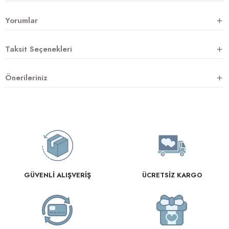
Yorumlar
rnoz
Taksit Seçenekleri
üsü
y
Önerileriniz
GÜVENLİ ALIŞVERİŞ
ÜCRETSİZ KARGO