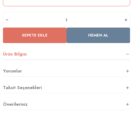
rnoz
SEPETE EKLE
HEMEN AL
üsü
y
Ürün Bilgisi
Yorumlar
Taksit Seçenekleri
Önerileriniz