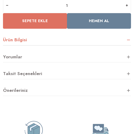
SEPETE EKLE
HEMEN AL
rnoz
üsü
y
Ürün Bilgisi
Yorumlar
Taksit Seçenekleri
Önerileriniz