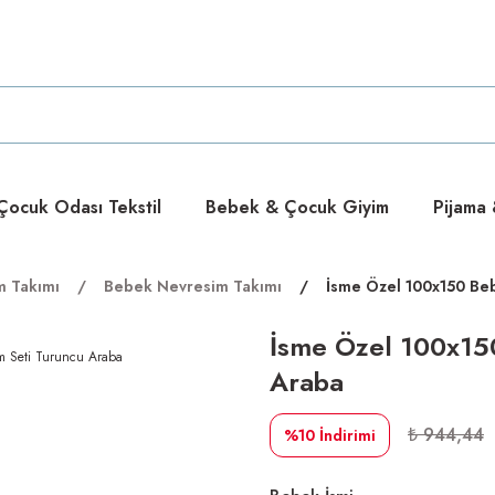
ücretsiz
ücretsiz
ocuk Odası Tekstil
Bebek & Çocuk Giyim
Pijama
m Takımı
Bebek Nevresim Takımı
İsme Özel 100x150 Beb
İsme Özel 100x15
Araba
₺ 944,44
%10
İndirimi