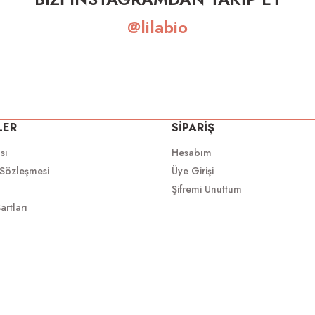
@lilabio
LER
SİPARİŞ
ası
Hesabım
 Sözleşmesi
Üye Girişi
Şifremi Unuttum
artları