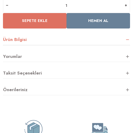
SEPETE EKLE
HEMEN AL
rnoz
üsü
y
Ürün Bilgisi
Yorumlar
Taksit Seçenekleri
Önerileriniz