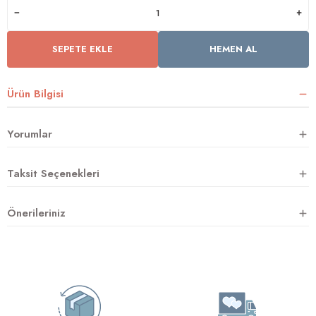
SEPETE EKLE
HEMEN AL
rnoz
üsü
y
Ürün Bilgisi
Yorumlar
Taksit Seçenekleri
Önerileriniz