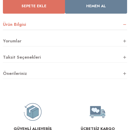
SEPETE EKLE
HEMEN AL
rnoz
Ürün Bilgisi
üsü
y
Yorumlar
Taksit Seçenekleri
Önerileriniz
GÜVENLİ ALIŞVERİŞ
ÜCRETSİZ KARGO