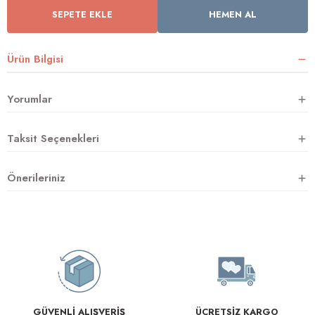
SEPETE EKLE
HEMEN AL
rnoz
Ürün Bilgisi
üsü
y
Yorumlar
Taksit Seçenekleri
Önerileriniz
GÜVENLİ ALIŞVERİŞ
ÜCRETSİZ KARGO