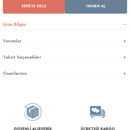
SEPETE EKLE
HEMEN AL
rnoz
Ürün Bilgisi
üsü
y
Yorumlar
Taksit Seçenekleri
Önerileriniz
GÜVENLİ ALIŞVERİŞ
ÜCRETSİZ KARGO