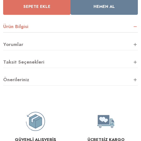
SEPETE EKLE
HEMEN AL
rnoz
Ürün Bilgisi
üsü
y
Yorumlar
Taksit Seçenekleri
Önerileriniz
GÜVENLİ ALIŞVERİŞ
ÜCRETSİZ KARGO