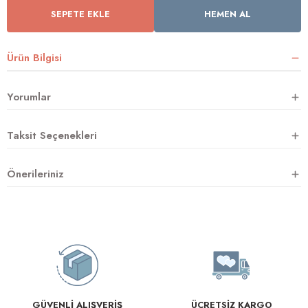
SEPETE EKLE
HEMEN AL
rnoz
Ürün Bilgisi
üsü
y
Yorumlar
Taksit Seçenekleri
Önerileriniz
GÜVENLİ ALIŞVERİŞ
ÜCRETSİZ KARGO