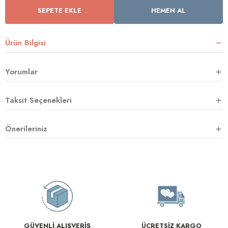
SEPETE EKLE
HEMEN AL
rnoz
Ürün Bilgisi
üsü
y
Yorumlar
Taksit Seçenekleri
Önerileriniz
GÜVENLİ ALIŞVERİŞ
ÜCRETSİZ KARGO