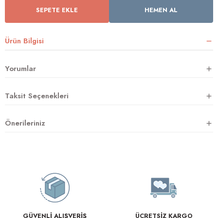
SEPETE EKLE
HEMEN AL
rnoz
Ürün Bilgisi
üsü
y
Yorumlar
Taksit Seçenekleri
Önerileriniz
GÜVENLİ ALIŞVERİŞ
ÜCRETSİZ KARGO