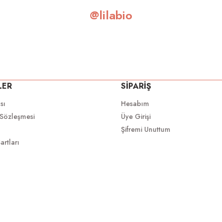
@lilabio
LER
SİPARİŞ
ası
Hesabım
 Sözleşmesi
Üye Girişi
Şifremi Unuttum
artları