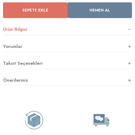
SEPETE EKLE
HEMEN AL
rnoz
Ürün Bilgisi
üsü
y
Yorumlar
Taksit Seçenekleri
Önerileriniz