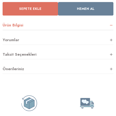
SEPETE EKLE
HEMEN AL
rnoz
Ürün Bilgisi
üsü
y
Yorumlar
Taksit Seçenekleri
Önerileriniz