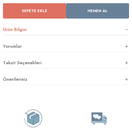
SEPETE EKLE
HEMEN AL
rnoz
Ürün Bilgisi
üsü
y
Yorumlar
Taksit Seçenekleri
Önerileriniz