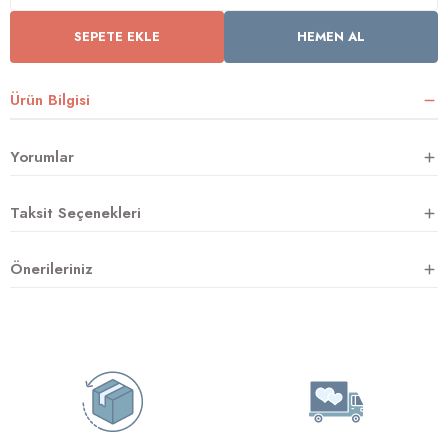
SEPETE EKLE
HEMEN AL
rnoz
Ürün Bilgisi
üsü
y
Yorumlar
Taksit Seçenekleri
Önerileriniz