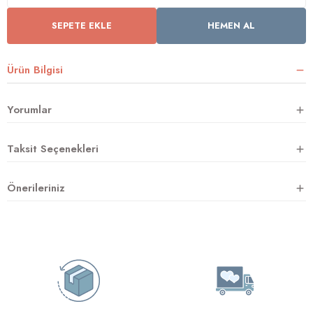
SEPETE EKLE
HEMEN AL
rnoz
Ürün Bilgisi
üsü
y
Yorumlar
Taksit Seçenekleri
Önerileriniz