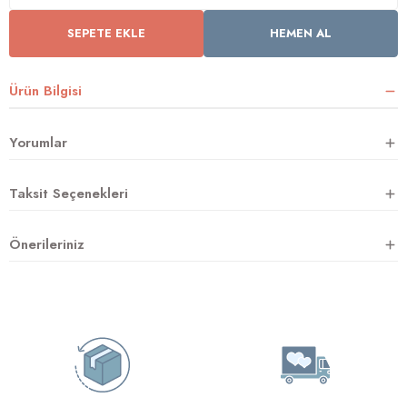
SEPETE EKLE
HEMEN AL
rnoz
Ürün Bilgisi
üsü
y
Yorumlar
Taksit Seçenekleri
Önerileriniz