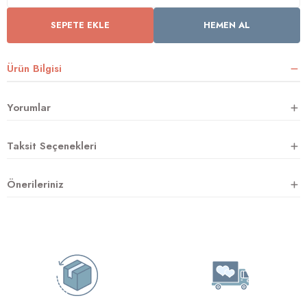
SEPETE EKLE
HEMEN AL
rnoz
Ürün Bilgisi
üsü
y
Yorumlar
Taksit Seçenekleri
Önerileriniz