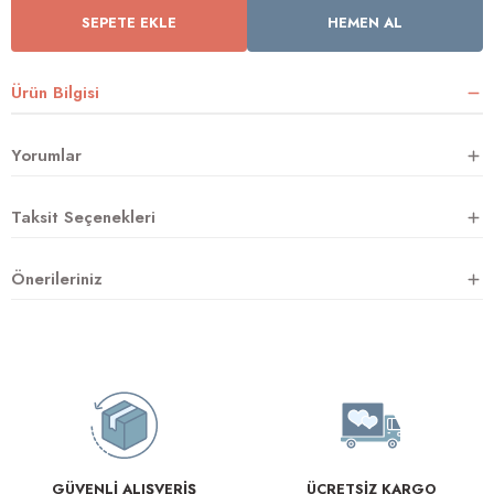
SEPETE EKLE
HEMEN AL
rnoz
Ürün Bilgisi
üsü
y
Yorumlar
Taksit Seçenekleri
Önerileriniz
GÜVENLİ ALIŞVERİŞ
ÜCRETSİZ KARGO