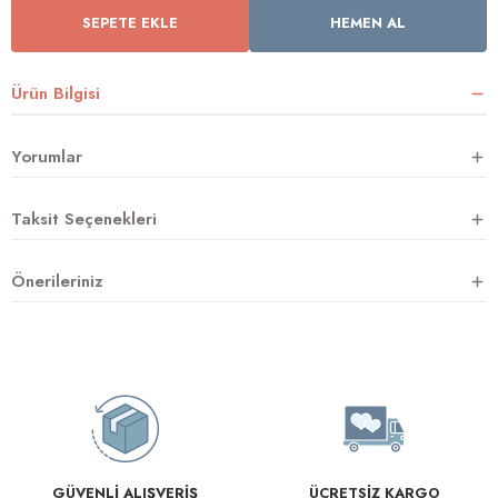
SEPETE EKLE
HEMEN AL
rnoz
Ürün Bilgisi
üsü
y
Yorumlar
Taksit Seçenekleri
Önerileriniz
GÜVENLİ ALIŞVERİŞ
ÜCRETSİZ KARGO