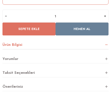
rnoz
SEPETE EKLE
HEMEN AL
üsü
y
Ürün Bilgisi
Yorumlar
Taksit Seçenekleri
Önerileriniz